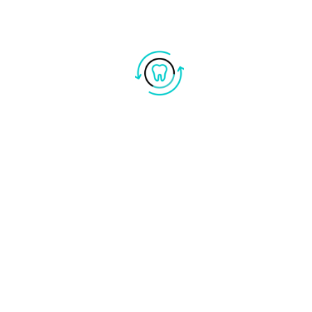
I NOSTRI TRATTAMENTI
Puoi anche seguirci sui social media per rimanere aggiornato
sulle ultime novità e promozioni:
Facebook: URL Facebook
Instagram: URL Instagram
Grazie ancora per averci contattato.
A presto!
© Copyright 2023 kourosh | Tutti i diritti sono
riservati Studio dentistico Manzoni