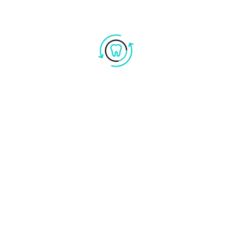
Ortodonzia trasparente
Ortodonzia
Implantologia a carico immediato
Implantologia
Igiene dentale
Faccette dentali
Endodonzia
Conservativa
Bruxismo
© Copyright 2023 kourosh | Tutti i diritti sono
riservati Studio dentistico Manzoni