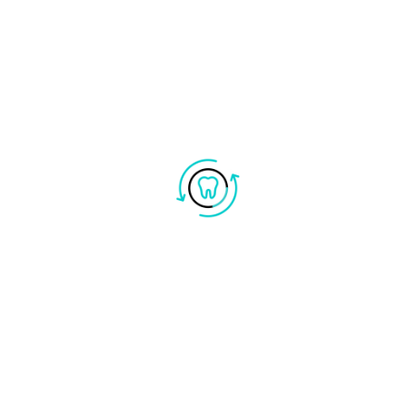
La colpa, in molti casi, è da attribuirsi a
caratteristiche genetiche sfavorevoli, al fumo, al
passare del tempo e all’assunzione di cibi o
bevande particolari, come caffè, liquirizia, tè e
coloranti artificiali.
Per riportare il colore dei denti al bianco e alla
luminosità di un tempo, è possibile scegliere tra
diverse tipologie di trattamenti sbiancanti, rapidi e
non invasivi.
Sbiancamento dentale Professionale
naturalmente, risulta essere più efficace di quello
domiciliare in termini di velocità e grado di
sbiancamento ottenuto.
NOSTRI TRATTAMENTI
SBIANCAMENTO DENTALE