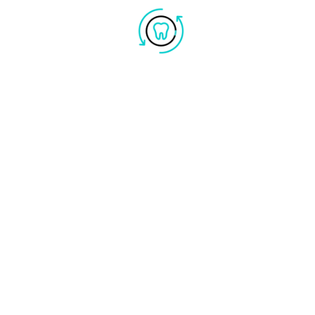
VALPLAST
E’ un nylon termoplastico
flessibile ideale per la
realizzazione di protesi.
FLESSIBILE:
aderisce alla mucosa ed è comodo da
portare ha un’ottima ritenzione adattandosi al
cavo orale, sfruttando i sottosquadri.
CONFORTEVOLE SOTTILE:
leggera pesa quattro
volte meno delle protesi in resina acrilica
ALTAMENTE ESTETICO:
non si nota non avendo
ganci metallici e il nylon lascia trasparire il colore
naturale dei tessuti.
BIOCOMPATIBILE:
non rilascia sostanze che
possono provocare allergie.
MODIFICABILE:
si possono successivamente fare
aggiunte denti o ganci.