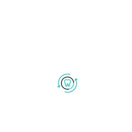
 ESSERE ASSOCIATO AL FILO INTERDENTALE
MPRE ALMENO UNA VOLTA AL GIORNO DOP
, PERCHÉ PERMETTE DI PULIRE LE ZONE
’ALTRO DOVE LO SPAZZOLINO NON RIESCE 
GIENE ORALE È BUONA NORMA PULIRE ANC
 FARE QUESTO È NECESSARIO AVVALERSI DI
TIFRICIO PORTANDOLO ORIZZONTALMENT
ELLA LINGUA.
NO PULITE COME FOSSERO DENTI NATURALI
O, AVVALENDOSI DI SPAZZOLINO CON UN
RASIVO E UNO SCOVOLINO. INOLTRE SON
IGIENE ALL’ANNO PER MANTENERE LO
O. IN QUESTA MANIERA È POSSIBILE
OTESI BELLA E FUNZIONALE.