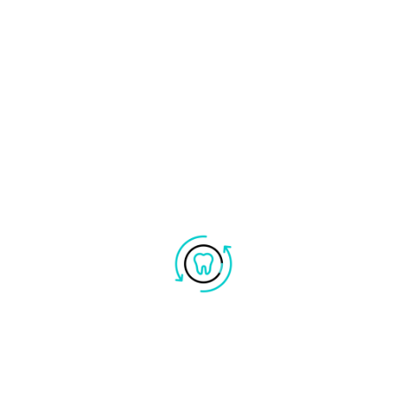
LA PLACCA, NEL TEMPO, SI
TRASFORMA IN TARTARO, UNA
SOSTANZA PIÙ DURA E PIÙ
DIFFICILE DA RIMUOVERE CHE
PUÒ CAUSARE
UN’INFIAMMAZIONE DELLE
GENGIVE, LA GENGIVITE. QUANDO
ACCADE LA GENGIVA DIVENTA
ROSSA, GONFIA E SANGUINANTE.
SE PRESA IN TEMPO E CURATA
DAL DENTISTA, LA GENGIVITE È
REVERSIBILE. SE INVECE VIENE
TRASCURATA PUÒ TRASFORMARSI
IN PARODONDITE COLPENDO
ANCHE I TESSUTI CHE
SOSTENGONO I DENTI,
ROVINANDOLI GRADUALMENTE E
PORTANDO FINO ALLA CADUTA
DEL DENTE.