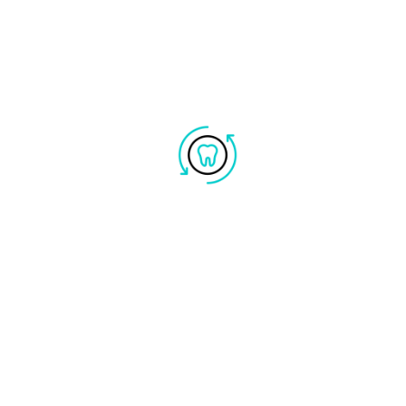
soluzione più equilibrata e armoniosa per il tuo
sorriso.
50.00
(Il prezzo è per lo studio di roma)
Igiene dentale professionale
Igiene dentale e visita
all’interno del nostro studio puoi
trovare l’ortopanoramica, la tac, la
radiografia digitale e scanner
intraorale.
Il nostro
protocollo
per la
prima visita