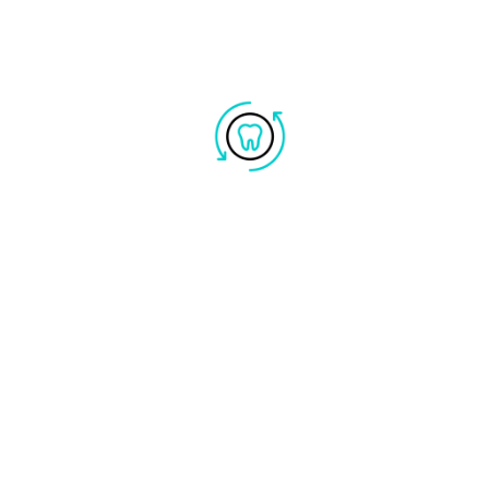
RICORDIAMOCI DI PULIRLA
ALMENO UNA VOLTA AL GIORNO
E DI SCIACQUARLA SOTTO ACQUA
CORRENTE DOPO OGNI PASTO.
UN CONSIGLIO: DURANTE LA
PULIZIA È BUONA ABITUDINE
POSIZIONARSI SOPRA IL
LAVANDINO POSSIBILMENTE
RIEMPITO CON DELL’ACQUA IN
MODO DA EVITARE EVENTUALI
ROTTURE NEL CASO CADESSE
ACCIDENTALMENTE E DURANTE
LA FASE DI PULIZIA NON
STRINGERLA CON TROPPA FORZA
PER EVITARE DI DEFORMARLA O
ROMPERLA. PRIMA DI REINSERIRE
LA PROTESI DEDICARE, IN FINE,
QUALCHE MINUTO ALLA PULIZIA
DEI DENTI ORIGINALI RIMASTI.