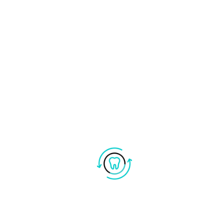
PESSO ALLA TERAPIA IMPLANTARE COME AD
UTIVA, MIGLIORE DELLA NOSTRA NATURA
DI OSSO, GENGIVA E DENTI. EBBENE QUESTO
 SOSTITUTIVA CON IMPIANTI SIA UNA GRAN
PERFETTA PER PREDICIBILITÀ, INVASIVITÀ
DEI TEMPI, ANCHE ESSA NON È ESENTE DA
NCHE GLI IMPIANTI POSSONO AMMALARSI,
 DENTI. TUTTO QUESTO CON LE DOVUTE
ON SONO A FAVORE DEGLI IMPIANTI.
 MALATTIA DEL TESSUTO DI SOSTEGNO
LLA LUNGA PORTA ALLA MOBILITÀ E ,SE N
DENTI), INFATTI, PUÒ ESSERE CURATA CON
SSO, LO STESSO NON SI PUÒ DIRE DELLA
PERDITA DI OSSO ATTORNO AGLI IMPIANTI,
AMENTE ED INESORABILMENTE.
E, AVREMMO LA POSSIBILITÀ DI SORRIDERE